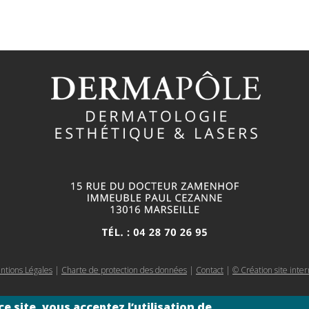
ntions Légales
|
Charte de protection des données
|
Contact
|
© Création site inte
e site, vous acceptez l’utilisation de