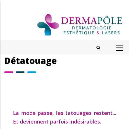
Aller
au
contenu
principal
Détatouage
La mode passe, les tatouages restent...
Et deviennent parfois indésirables.