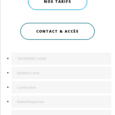
NOS TARIFS
CONTACT & ACCÈS
TRAITEMENTS
TRAITEMENT LASER
LASER
Epilation Laser
Cryolipolyse
Radiofréquences