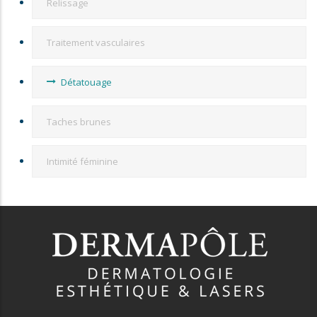
Relissage
Traitement vasculaires
Détatouage
Taches brunes
Intimité féminine